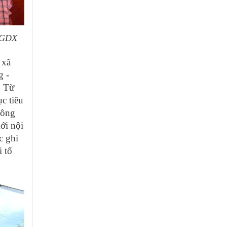
m GDX
 xã
g -
. Từ
c tiêu
nông
ới nội
c ghi
i tổ