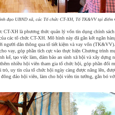
lãnh đạo UBND xã, các Tổ chức CT-XH, Tổ TK&VV tại điể
ức CT-XH là phương thức quản lý vốn tín dụng chính sách
 của các tổ chức CT-XH. Mô hình này đã gắn kết ngân hàn
ới người dân thông qua tổ tiết kiệm và vay vốn (TK&VV)
cho vay, góp phần tích cực vào thực hiện Chương trình mụ
nh kế, tạo việc làm, đảm bảo an sinh xã hội và xây dựng 
 thêm nhiều hội viên tham gia tổ chức hội, góp phần đổi m
i trò, uy tín của tổ chức hội ngày càng được nâng lên, đượ
 đông đảo hội viên, làm cho hội viên tin tưởng, gắn bó vớ