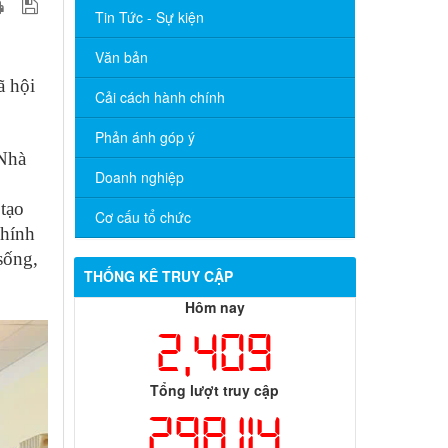
Tin Tức - Sự kiện
Văn bản
ã hội
Cải cách hành chính
Phản ánh góp ý
 Nhà
Doanh nghiệp
 tạo
Cơ cấu tổ chức
chính
sống,
THỐNG KÊ TRUY CẬP
Hôm nay
2,409
Tổng lượt truy cập
298,114