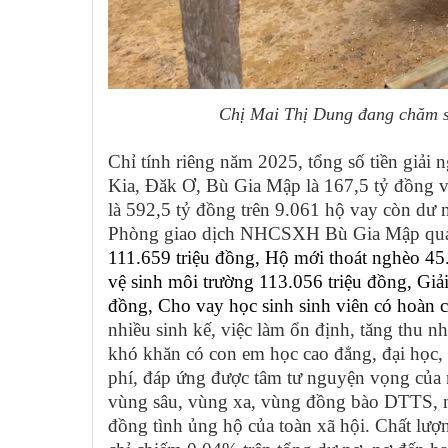
Chị Mai Thị Dung đang chăm 
Chỉ tính riêng năm 2025, tổng số tiền giải
Kia, Đăk Ơ, Bù Gia Mập là 167,5 tỷ đồng v
là 592,5 tỷ đồng trên 9.061 hộ vay còn dư
Phòng giao dịch NHCSXH Bù Gia Mập quả
111.659 triệu đồng, Hộ mới thoát nghèo 
vệ sinh môi trường 113.056 triệu đồng, Giải
đồng, Cho vay học sinh sinh viên có hoàn
nhiều sinh kế, việc làm ổn định, tăng thu n
khó khăn có con em học cao đẳng, đại học, 
phí, đáp ứng được tâm tư nguyện vọng của n
vùng sâu, vùng xa, vùng đồng bào DTTS, n
đồng tình ủng hộ của toàn xã hội.
Chất lượn