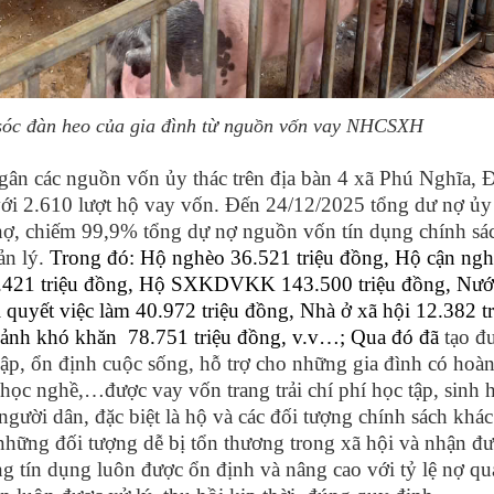
sóc đàn heo của gia đình từ nguồn vốn vay NHCSXH
 ngân các nguồn vốn ủy thác trên địa bàn 4 xã Phú Nghĩa, 
ới 2.610 lượt hộ vay vốn. Đến 24/12/2025 tổng dư nợ ủy
 nợ, chiếm 99,9% tổng dự nợ nguồn vốn tín dụng chính sá
n lý.
Trong đó: Hộ nghèo 36.521 triệu đồng, Hộ cận ng
45.421 triệu đồng, Hộ SXKDVKK 143.500 triệu đồng, Nướ
 quyết việc làm 40.972 triệu đồng, Nhà ở xã hội 12.382 tr
 cảnh khó khăn 78.751 triệu đồng, v.v…; Qua đó đã
tạo đ
hập, ổn định cuộc sống, hỗ trợ cho những gia đình có hoà
học nghề,…được vay vốn trang trải chí phí học tập, sinh 
gười dân, đặc biệt là hộ
và các đối tượng chính sách khác
hững đối tượng dễ bị tổn thương trong xã hội
và nhận đư
g tín dụng luôn được ổn định và nâng cao với tỷ lệ nợ qu