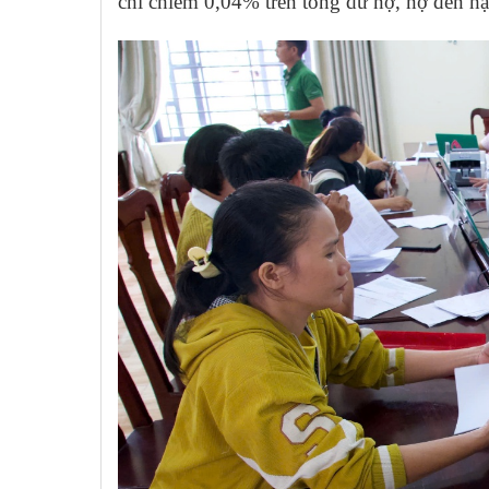
chỉ chiếm 0,04% trên tổng dư nợ, nợ đến hạ