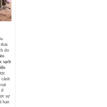
Đa
 thác
ch do
hèo
c sạch
iệu
ược
n cảnh
hoạt
 ở
ợc sự
á hạn