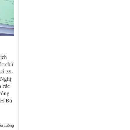
ịch
ác chủ
 số 39-
n Nghị
n các
 công
SXH Bù
iểu Luông