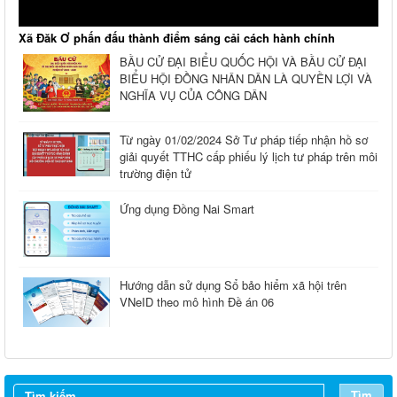
Xã Đăk Ơ phấn đấu thành điểm sáng cải cách hành chính
BẦU CỬ ĐẠI BIỂU QUỐC HỘI VÀ BẦU CỬ ĐẠI
BIỂU HỘI ĐỒNG NHÂN DÂN LÀ QUYỀN LỢI VÀ
NGHĨA VỤ CỦA CÔNG DÂN
Từ ngày 01/02/2024 Sở Tư pháp tiếp nhận hồ sơ
giải quyết TTHC cấp phiếu lý lịch tư pháp trên môi
trường điện tử
Ứng dụng Đồng Nai Smart
Hướng dẫn sử dụng Sổ bảo hiểm xã hội trên
VNeID theo mô hình Đề án 06
Tìm