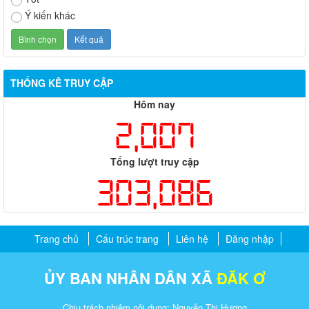
Ý kiến khác
THỐNG KÊ TRUY CẬP
Hôm nay
2,007
Tổng lượt truy cập
303,086
Trang chủ
Cấu trúc trang
Liên hệ
Đăng nhập
ỦY BAN NHÂN DÂN XÃ
ĐĂK Ơ
Chịu trách nhiệm nội dung: Nguyễn Thị Hương