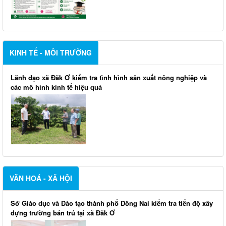
KINH TẾ - MÔI TRƯỜNG
Lãnh đạo xã Đăk Ơ kiểm tra tình hình sản xuất nông nghiệp và
các mô hình kinh tế hiệu quả
VĂN HOÁ - XÃ HỘI
Sở Giáo dục và Đào tạo thành phố Đồng Nai kiểm tra tiến độ xây
dựng trường bán trú tại xã Đăk Ơ