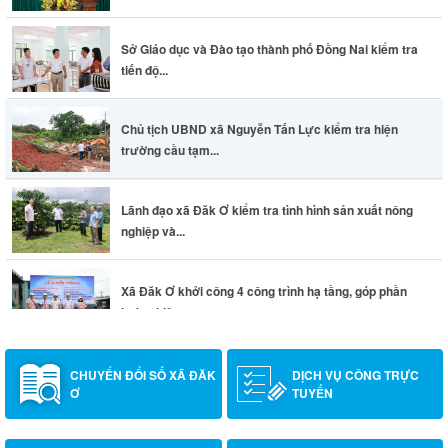
Sở Giáo dục và Đào tạo thành phố Đồng Nai kiểm tra
tiến độ...
Chủ tịch UBND xã Nguyễn Tấn Lực kiểm tra hiện
trường cầu tạm...
Lãnh đạo xã Đăk Ơ kiểm tra tình hình sản xuất nông
nghiệp và...
Xã Đăk Ơ khởi công 4 công trình hạ tầng, góp phần
hoàn thiện...
CHUYỂN ĐỔI SỐ XÃ ĐĂK
DỊCH VỤ CÔNG TRỰC
Ơ
TUYẾN