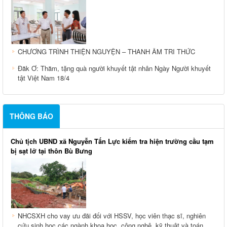
CHƯƠNG TRÌNH THIỆN NGUYỆN – THANH ÂM TRI THỨC
Đăk Ơ: Thăm, tặng quà người khuyết tật nhân Ngày Người khuyết
tật Việt Nam 18/4
THÔNG BÁO
Chủ tịch UBND xã Nguyễn Tấn Lực kiểm tra hiện trường cầu tạm
bị sạt lở tại thôn Bù Bưng
NHCSXH cho vay ưu đãi đối với HSSV, học viên thạc sĩ, nghiên
cứu sinh học các ngành khoa học, công nghệ, kỹ thuật và toán