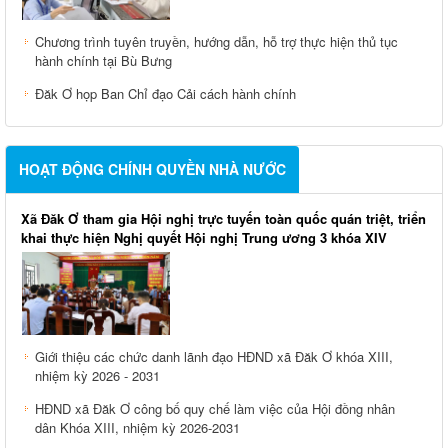
Chương trình tuyên truyền, hướng dẫn, hỗ trợ thực hiện thủ tục
hành chính tại Bù Bưng
Đăk Ơ họp Ban Chỉ đạo Cải cách hành chính
HOẠT ĐỘNG CHÍNH QUYỀN NHÀ NƯỚC
Xã Đăk Ơ tham gia Hội nghị trực tuyến toàn quốc quán triệt, triển
khai thực hiện Nghị quyết Hội nghị Trung ương 3 khóa XIV
Giới thiệu các chức danh lãnh đạo HĐND xã Đăk Ơ khóa XIII,
nhiệm kỳ 2026 - 2031
HĐND xã Đăk Ơ công bố quy chế làm việc của Hội đồng nhân
dân Khóa XIII, nhiệm kỳ 2026-2031