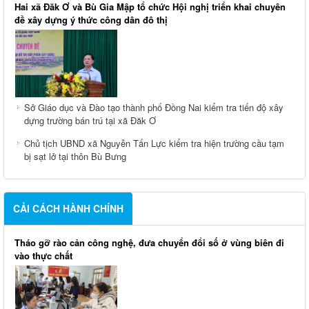
Hai xã Đăk Ơ và Bù Gia Mập tổ chức Hội nghị triển khai chuyên
đề xây dựng ý thức công dân đô thị
Sở Giáo dục và Đào tạo thành phố Đồng Nai kiểm tra tiến độ xây
dựng trường bán trú tại xã Đăk Ơ
Chủ tịch UBND xã Nguyễn Tấn Lực kiểm tra hiện trường cầu tạm
bị sạt lở tại thôn Bù Bưng
CẢI CÁCH HÀNH CHÍNH
Tháo gỡ rào cản công nghệ, đưa chuyển đổi số ở vùng biên đi
vào thực chất