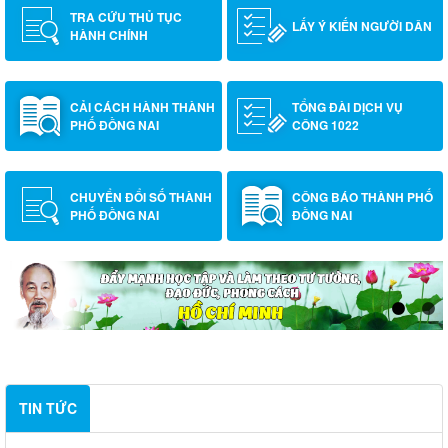
TRA CỨU THỦ TỤC
LẤY Ý KIẾN NGƯỜI DÂN
HÀNH CHÍNH
CẢI CÁCH HÀNH THÀNH
TỔNG ĐÀI DỊCH VỤ
PHỐ ĐỒNG NAI
CÔNG 1022
CHUYỂN ĐỔI SỐ THÀNH
CÔNG BÁO THÀNH PHỐ
PHỐ ĐỒNG NAI
ĐỒNG NAI
TIN TỨC